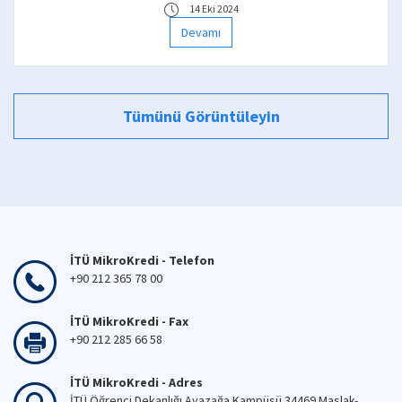
14 Eki 2024
Devamı
Tümünü Görüntüleyin
İTÜ MikroKredi - Telefon
+90 212 365 78 00
İTÜ MikroKredi - Fax
+90 212 285 66 58
İTÜ MikroKredi - Adres
İTÜ Öğrenci Dekanlığı Ayazağa Kampüsü 34469 Maslak-